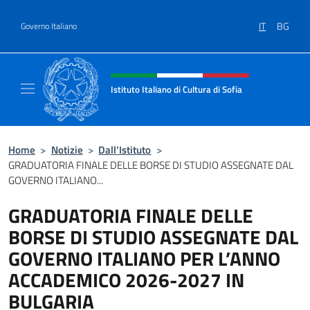
Salta al contenuto
IT
BG
Governo Italiano
Intestazione sito, social e menù
Istituto Italiano di Cultura di Sofia
Sito Ufficiale dell'Istituto Italiano di Cultura 
Home
>
Notizie
>
Dall’Istituto
>
GRADUATORIA FINALE DELLE BORSE DI STUDIO ASSEGNATE DAL
GOVERNO ITALIANO...
GRADUATORIA FINALE DELLE
BORSE DI STUDIO ASSEGNATE DAL
GOVERNO ITALIANO PER L’ANNO
ACCADEMICO 2026-2027 IN
BULGARIA