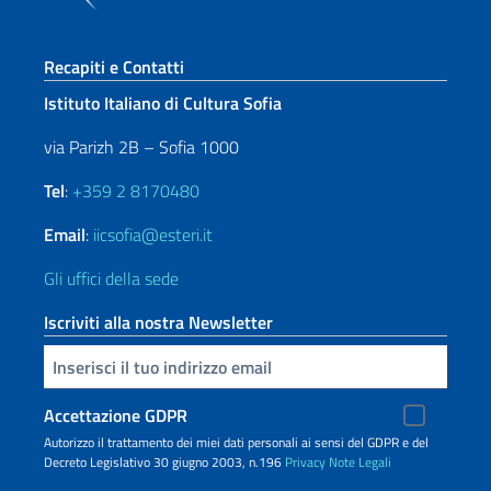
Sezione footer
Recapiti e Contatti
Istituto Italiano di Cultura Sofia
via Parizh 2B – Sofia 1000
Tel
:
+359 2 8170480
Email
:
iicsofia@esteri.it
Gli uffici della sede
Iscriviti alla nostra Newsletter
Inserisci la tua email
Accettazione GDPR
Autorizzo il trattamento dei miei dati personali ai sensi del GDPR e del
Decreto Legislativo 30 giugno 2003, n.196
Privacy
Note Legali