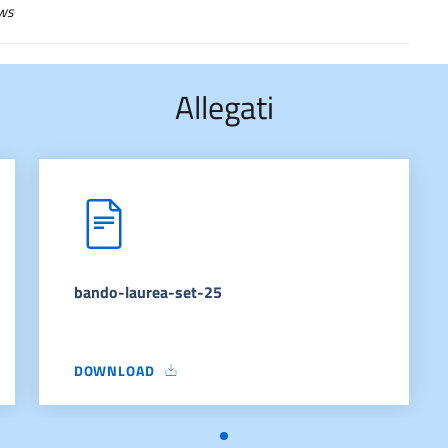
ws
Allegati
bando-laurea-set-25
DOWNLOAD
BANDO-LAUREA-SET-25