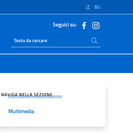
IT
BG
Seguici su:
Cerca nel sito
Ricerca sito live
vidi sui Social Network
NAVIGA NELLA SEZIONE
Multimedia