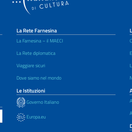
La Rete Farnesina
L
La Farnesina – il MAECI
C
La Rete diplomatica
E
Viaggiare sicuri
L
Dove siamo nel mondo
N
Le Istituzioni
A
Governo Italiano
A
Europa.eu