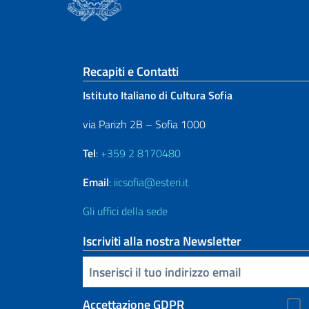
Sezione footer
Recapiti e Contatti
Istituto Italiano di Cultura Sofia
via Parizh 2B – Sofia 1000
Tel
:
+359 2 8170480
Email
:
iicsofia@esteri.it
Gli uffici della sede
Iscriviti alla nostra Newsletter
Inserisci la tua email
Accettazione GDPR