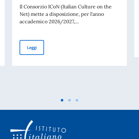
Il Consorzio ICoN (Italian Culture on the
Net) mette a disposizione, per l'anno
accademico 2026/2027,...
izio docenza presso i corsi di lingua – autunno 2026
Borse di studio ICoN per il Corso di laurea in Lingua e c
Leggi