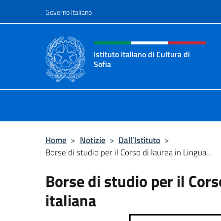
Salta al contenuto
Governo Italiano
Intestazione sito, social 
Istituto Italiano di Cultura di
Sofia
Sito Ufficiale dell'Istituto Italiano d
Home
>
Notizie
>
Dall’Istituto
>
Borse di studio per il Corso di laurea in Lingua...
Borse di studio per il Cors
italiana