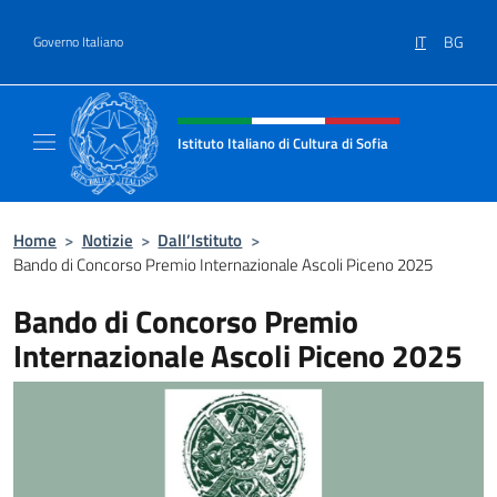
Salta al contenuto
IT
BG
Governo Italiano
Intestazione sito, social e menù
Istituto Italiano di Cultura di Sofia
Sito Ufficiale dell'Istituto Italiano di Cultura 
Home
>
Notizie
>
Dall’Istituto
>
Bando di Concorso Premio Internazionale Ascoli Piceno 2025
Bando di Concorso Premio
Internazionale Ascoli Piceno 2025