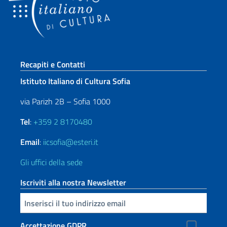
Sezione footer
Recapiti e Contatti
Istituto Italiano di Cultura Sofia
via Parizh 2B – Sofia 1000
Tel
:
+359 2 8170480
Email
:
iicsofia@esteri.it
Gli uffici della sede
Iscriviti alla nostra Newsletter
Inserisci la tua email
Accettazione GDPR