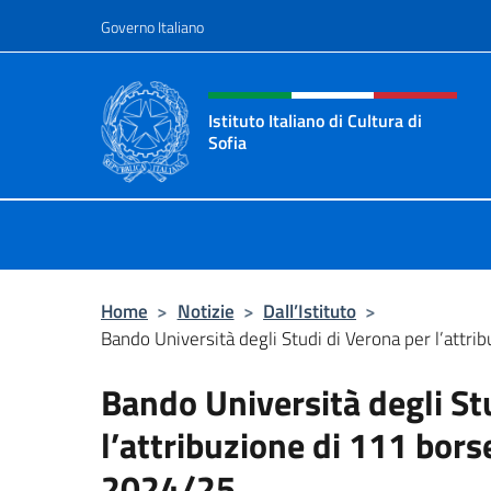
Salta al contenuto
Governo Italiano
Intestazione sito, social 
Istituto Italiano di Cultura di
Sofia
Sito Ufficiale dell'Istituto Italiano d
Home
>
Notizie
>
Dall’Istituto
>
Bando Università degli Studi di Verona per l’attrib
Bando Università degli St
l’attribuzione di 111 borse
2024/25