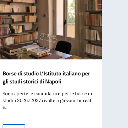
Borse di studio L’Istituto italiano per
Borse
gli studi storici di Napoli
Mesti
Scala
Sono aperte le candidature per le borse di
studio 2026/2027 rivolte a giovani laureati
L’Acca
e...
Spetta
collab