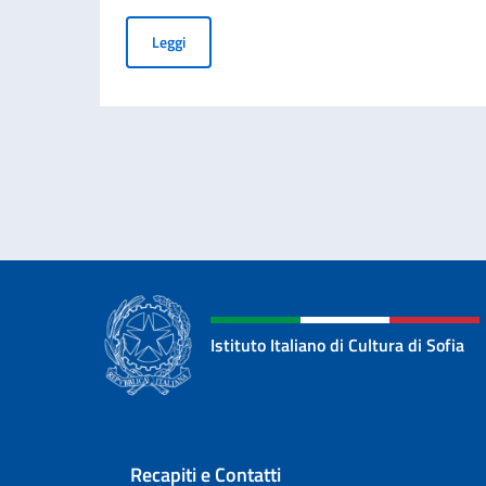
AVVISO di manifestazione di interesse per serv
Leggi
Istituto Italiano di Cultura di Sofia
Sezione footer
Recapiti e Contatti