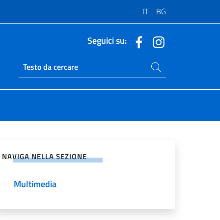
IT
BG
Seguici su:
Cerca nel sito
Ricerca sito live
vidi sui Social Network
NAVIGA NELLA SEZIONE
Multimedia