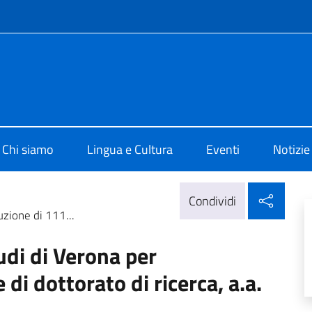
e menù
i Cultura di Sofia
Chi siamo
Lingua e Cultura
Eventi
Notizie
Condi
Condividi
uzione di 111...
udi di Verona per
 di dottorato di ricerca, a.a.