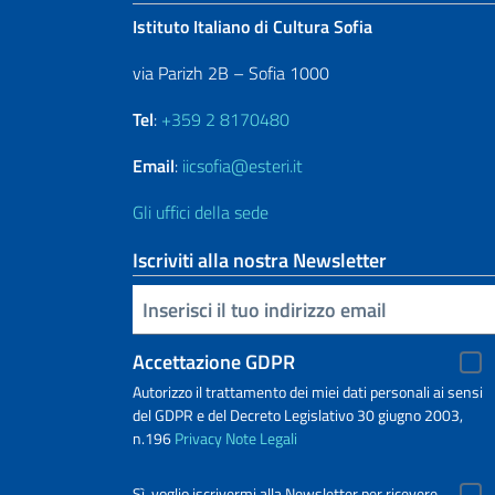
Istituto Italiano di Cultura Sofia
via Parizh 2B – Sofia 1000
Tel
:
+359 2 8170480
Email
:
iicsofia@esteri.it
Gli uffici della sede
Iscriviti alla nostra Newsletter
Inserisci la tua email
Accettazione GDPR
Autorizzo il trattamento dei miei dati personali ai sensi
del GDPR e del Decreto Legislativo 30 giugno 2003,
n.196
Privacy
Note Legali
Sì, voglio iscrivermi alla Newsletter per ricevere