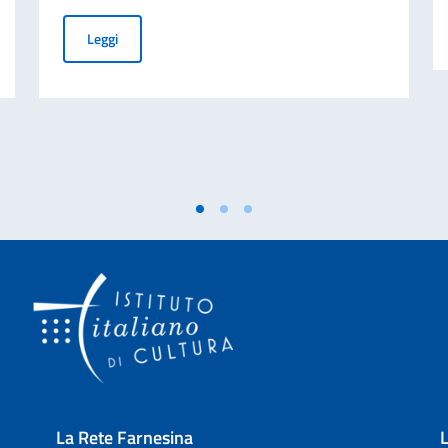
izio docenza presso i corsi di lingua – autunno 2026
Borse di studio ICoN per il Corso di laurea in Lingua e c
Leggi
La Rete Farnesina
L