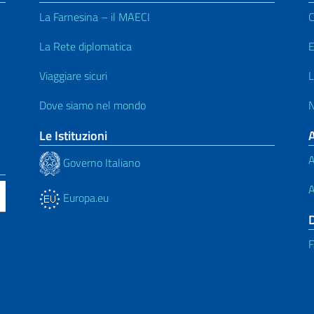
La Farnesina – il MAECI
C
La Rete diplomatica
E
Viaggiare sicuri
L
Dove siamo nel mondo
N
Le Istituzioni
A
Governo Italiano
A
Europa.eu
F