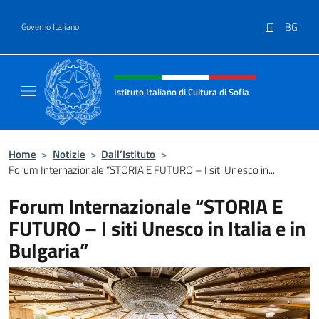
Salta al contenuto
IT
BG
Governo Italiano
Intestazione sito, social e menù
Istituto Italiano di Cultura di Sofia
Sito Ufficiale dell'Istituto Italiano di Cultura 
Home
>
Notizie
>
Dall’Istituto
>
Forum Internazionale “STORIA E FUTURO – I siti Unesco in...
Forum Internazionale “STORIA E
FUTURO – I siti Unesco in Italia e in
Bulgaria”