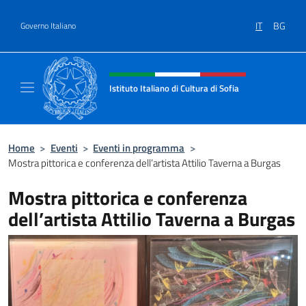
Salta al contenuto
IT
BG
Governo Italiano
Intestazione sito, social e menù
Istituto Italiano di Cultura di Sofia
Sito Ufficiale dell'Istituto Italiano di Cultura 
Home
>
Eventi
>
Eventi in programma
>
Mostra pittorica e conferenza dell’artista Attilio Taverna a Burgas
Mostra pittorica e conferenza
dell’artista Attilio Taverna a Burgas