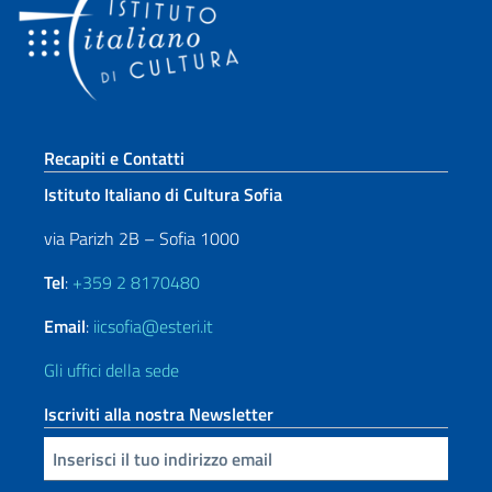
Sezione footer
Recapiti e Contatti
Istituto Italiano di Cultura Sofia
via Parizh 2B – Sofia 1000
Tel
:
+359 2 8170480
Email
:
iicsofia@esteri.it
Gli uffici della sede
Iscriviti alla nostra Newsletter
Inserisci la tua email