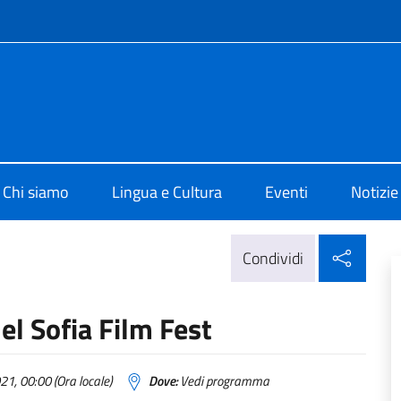
e menù
i Cultura di Sofia
Chi siamo
Lingua e Cultura
Eventi
Notizie
Condi
Condividi
del Sofia Film Fest
1, 00:00 (Ora locale)
Dove:
Vedi programma