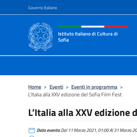
Salta al contenuto
Governo Italiano
Intestazione sito, social 
Istituto Italiano di Cultura di
Sofia
Sito Ufficiale dell'Istituto Italiano d
Home
>
Eventi
>
Eventi in programma
>
L’Italia alla XXV edizione del Sofia Film Fest
L’Italia alla XXV edizione 
Data evento:
Dal 11 Marzo 2021, 01:00 Al 31 Marzo 202