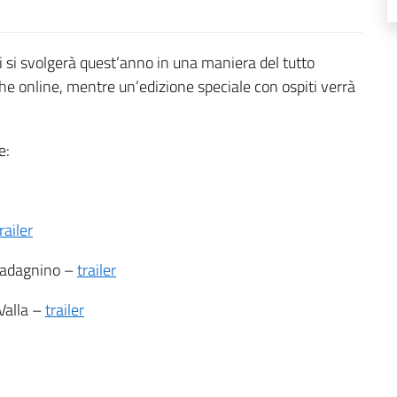
i si svolgerà quest’anno in una maniera del tutto
 che online, mentre un’edizione speciale con ospiti verrà
e:
railer
uadagnino –
trailer
Valla –
trailer