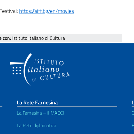
Festival:
https://siff.bg/en/movies
e con:
Istituto Italiano di Cultura
La Rete Farnesina
L
La Farnesina – il MAECI
C
La Rete diplomatica
E