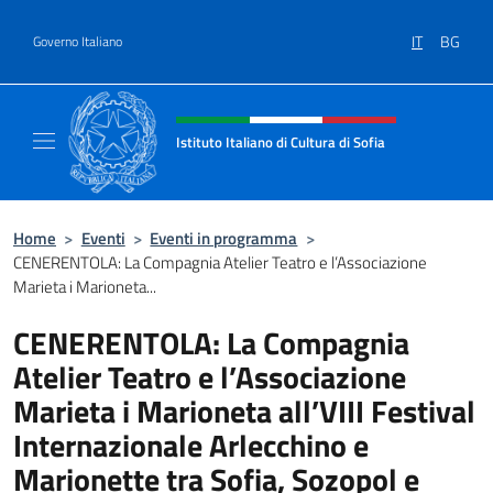
Salta al contenuto
IT
BG
Governo Italiano
Intestazione sito, social e menù
Istituto Italiano di Cultura di Sofia
Sito Ufficiale dell'Istituto Italiano di Cultura 
Home
>
Eventi
>
Eventi in programma
>
CENERENTOLA: La Compagnia Atelier Teatro e l’Associazione
Marieta i Marioneta...
CENERENTOLA: La Compagnia
Atelier Teatro e l’Associazione
Marieta i Marioneta all’VIII Festival
Internazionale Arlecchino e
Marionette tra Sofia, Sozopol e