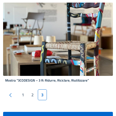
Mostra “3CODESIGN – 3 R: Ridurre, Riciclare, Riutilizzare”
Paginazione
Pagina precedente
1
2
3