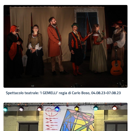
Spettacolo teatrale: ‘I GEMELLI’ regia di Carlo Boso, 04.08.23-07.08.23