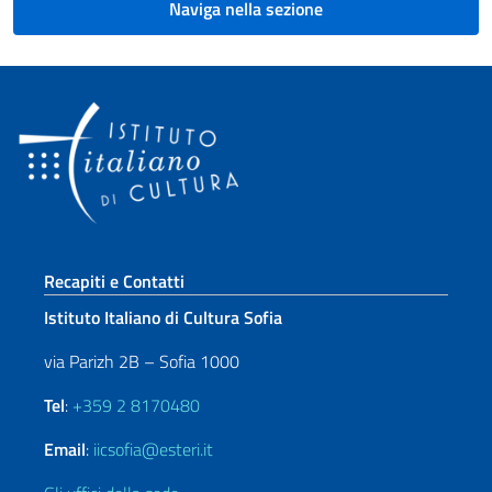
Naviga nella sezione
Sezione footer
Recapiti e Contatti
Istituto Italiano di Cultura Sofia
via Parizh 2B – Sofia 1000
Tel
:
+359 2 8170480
Email
:
iicsofia@esteri.it