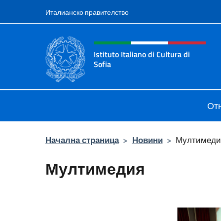
Премини към съдържанието
Италианско правителство
Intestazione sito, social 
Istituto Italiano di Cultura di
Sofia
Sito Ufficiale dell'Istituto Italiano d
От
Начална страница
>
Новини
>
Мултимеди
Мултимедия