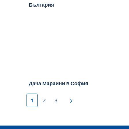
България
Дача Мараини в София
Pagination
Следваща страница
1
2
3