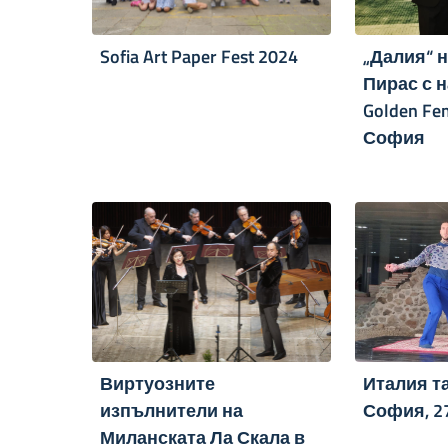
Sofia Art Paper Fest 2024
„Далия“ 
Пирас с н
Golden Fem
София
Виртуозните
Италия т
изпълнители на
София, 2
Миланската Ла Скала в