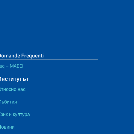
Domande Frequenti
aq – MAECI
Институтът
Относно нас
Събития
зик и култура
Новини