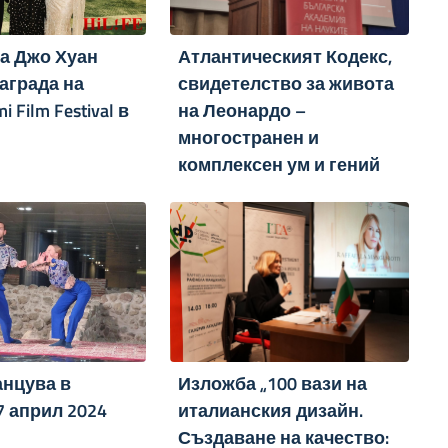
на Джо Хуан
Атлантическият Кодекс,
аграда на
свидетелство за живота
i Film Festival в
на Леонардо –
многостранен и
комплексен ум и гений
анцува в
Изложба „100 вази на
7 април 2024
италианския дизайн.
Създаване на качество: