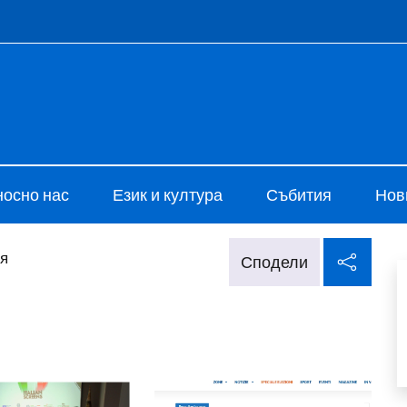
e menù
i Cultura di Sofia
носно нас
Език и култура
Събития
Нов
Спод
я
Сподели