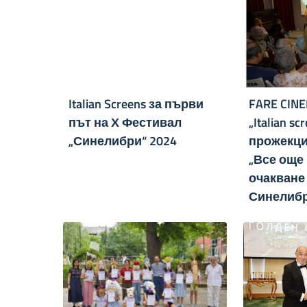
Italian Screens за първи
FARE CINE
път на Х Фестивал
„Italian sc
„Синелибри“ 2024
прожекци
„Все още 
очакване
Синелибр