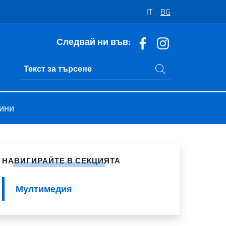
IT
BG
Следвай ни във:
Търси в сайта
Ricerca sito live
ини
ели в социалните мрежи
НАВИГИРАЙТЕ В СЕКЦИЯТА
Мултимедия