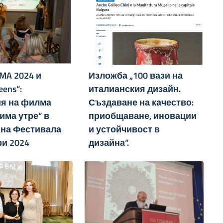
MA 2024 и
Изложба „100 вази на
reens“:
италианския дизайн.
я на филма
Създаване на качество:
има утре“ в
приобщаване, иновации
 на Фестивала
и устойчивост в
и 2024
дизайна“.