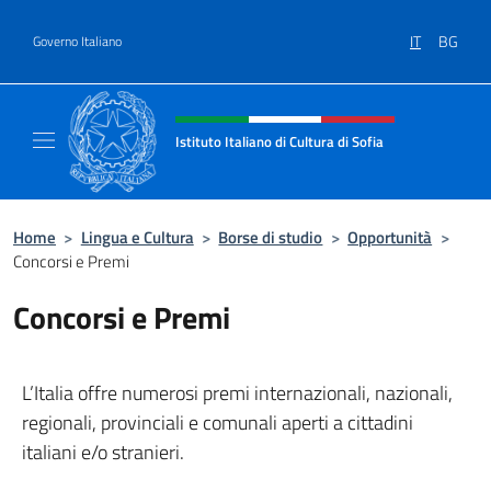
Salta al contenuto
IT
BG
Governo Italiano
Intestazione sito, social e menù
Istituto Italiano di Cultura di Sofia
Sito Ufficiale dell'Istituto Italiano di Cultura 
Home
>
Lingua e Cultura
>
Borse di studio
>
Opportunità
>
Concorsi e Premi
Concorsi e Premi
L’Italia offre numerosi premi internazionali, nazionali,
regionali, provinciali e comunali aperti a cittadini
italiani e/o stranieri.