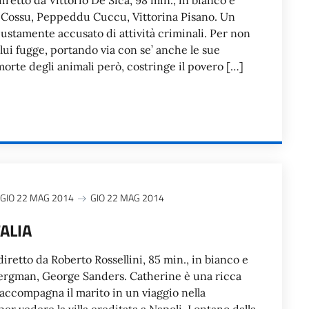
diretto da Vittorio De Sica, 98 min., in bianco e
 Cossu, Peppeddu Cuccu, Vittorina Pisano. Un
iustamente accusato di attività criminali. Per non
lui fugge, portando via con se’ anche le sue
orte degli animali però, costringe il povero […]
GIO 22 MAG 2014
GIO 22 MAG 2014
TALIA
diretto da Roberto Rossellini, 85 min., in bianco e
ergman, George Sanders. Catherine è una ricca
accompagna il marito in un viaggio nella