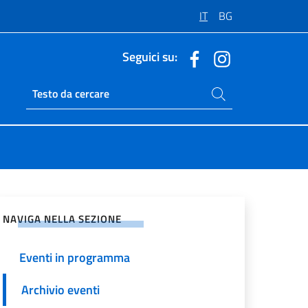
IT
BG
Seguici su:
Cerca nel sito
Ricerca sito live
vidi sui Social Network
NAVIGA NELLA SEZIONE
Eventi in programma
Archivio eventi