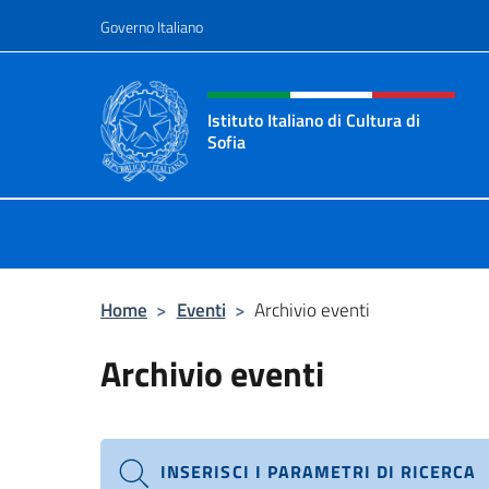
Salta al contenuto
Governo Italiano
Intestazione sito, social 
Istituto Italiano di Cultura di
Sofia
Sito Ufficiale dell'Istituto Italiano d
Home
>
Eventi
>
Archivio eventi
Archivio eventi
INSERISCI I PARAMETRI DI RICERCA