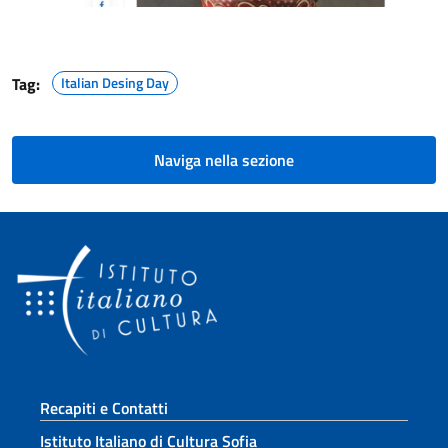
Paginazione
Tag:
Italian Desing Day
Naviga nella sezione
Sezione footer
Recapiti e Contatti
Istituto Italiano di Cultura Sofia