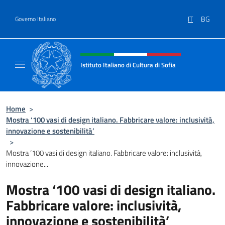
Salta al contenuto
IT
BG
Governo Italiano
Intestazione sito, social e menù
Istituto Italiano di Cultura di Sofia
Sito Ufficiale dell'Istituto Italiano di Cultura 
Home
>
Mostra ‘100 vasi di design italiano. Fabbricare valore: inclusività,
innovazione e sostenibilità’
>
Mostra ‘100 vasi di design italiano. Fabbricare valore: inclusività,
innovazione...
Mostra ‘100 vasi di design italiano.
Fabbricare valore: inclusività,
innovazione e sostenibilità’