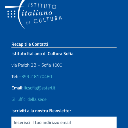
Sezione footer
Recapiti e Contatti
Istituto Italiano di Cultura Sofia
via Parizh 2B – Sofia 1000
Tel
:
+359 2 8170480
Email
:
iicsofia@esteri.it
Gli uffici della sede
Iscriviti alla nostra Newsletter
Inserisci la tua email