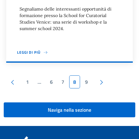
Segnaliamo delle interessаnti opportunità di
formazione presso la School for Curatorial
Studies Venice: una serie di workshop e la
summer school 2024.
LEGGI DI PIÙ
Paginazione
Pagina precedente
Pagina success
1
…
6
7
8
9
Naviga nella sezione