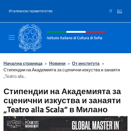
Премини към съдържанието
IT
BG
Италианско правителство
Intestazione sito, social e menù
Istituto Italiano di Cultura di Sofia
Sito Ufficiale dell'Istituto Italiano di Cultura 
Начална страница
>
Новини
>
От института
>
Стипендии на Академията за сценични изкуства и занаяти
„Teatro alla...
Стипендии на Академията за
сценични изкуства и занаяти
„Teatro alla Scala“ в Милано