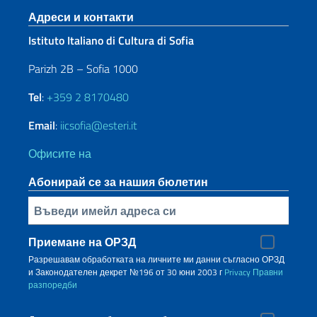
Sezione footer
Адреси и контакти
Istituto Italiano di Cultura di Sofia
Parizh 2B – Sofia 1000
Tel
:
+359 2 8170480
Email
:
iicsofia@esteri.it
Офисите на
Абонирай се за нашия бюлетин
Inserisci la tua email
Приемане на ОРЗД
Разрешавам обработката на личните ми данни съгласно ОРЗД
и Законодателен декрет №196 от 30 юни 2003 г
Privacy
Правни
разпоредби