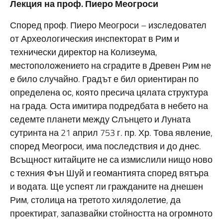
Лекция на проф. Пиеро Меогроси
Според проф. Пиеро Меогроси – изследовател
от Археологическия инспекторат в Рим и
технически директор на Колизеума,
местоположението на сградите в Древен Рим не
е било случайно. Градът е бил ориентиран по
определена ос, която пресича цялата структура
на града. Оста имитира подредбата в небето на
седемте планети между Слънцето и Луната
сутринта на 21 април 753 г. пр. Хр. Това явление,
според Меогроси, има последствия и до днес.
Всъщност китайците не са измислили нищо ново
с техния Фън Шуй и геомантията според вятъра
и водата. Ще успеят ли гражданите на днешен
Рим, столица на третото хилядолетие, да
проектират, запазвайки стойността на огромното