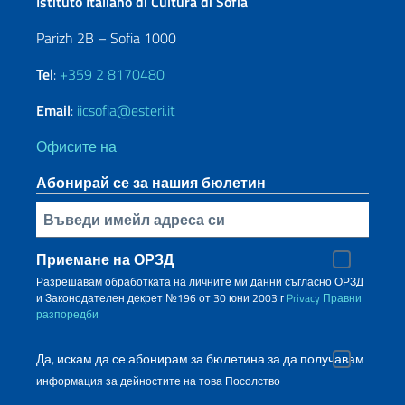
Istituto Italiano di Cultura di Sofia
Parizh 2B – Sofia 1000
Tel
:
+359 2 8170480
Email
:
iicsofia@esteri.it
Офисите на
Абонирай се за нашия бюлетин
Inserisci la tua email
Приемане на ОРЗД
Разрешавам обработката на личните ми данни съгласно ОРЗД
и Законодателен декрет №196 от 30 юни 2003 г
Privacy
Правни
разпоредби
Да, искам да се абонирам за бюлетина за да получавам
информация за дейностите на това Посолство