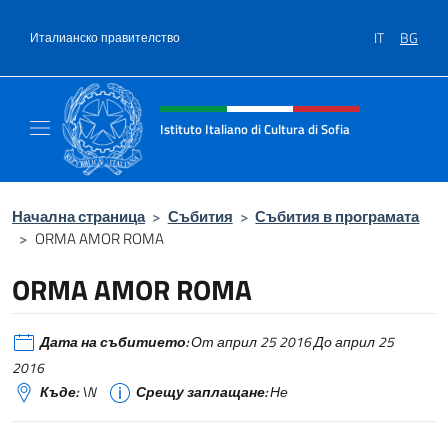
Премини към съдържанието
IT
BG
Италианско правителство
Intestazione sito, social e menù
Istituto Italiano di Cultura di Sofia
Sito Ufficiale dell'Istituto Italiano di Cultura 
Начална страница
>
Събития
>
Събития в програмата
>
ORMA AMOR ROMA
ORMA AMOR ROMA
Дата на събитието:
От април 25 2016 До април 25
2016
Къде:
\N
Срещу заплащане:
Не