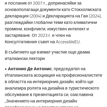
и посланик от 2007 г., допринасяйки за
основополагащи документи като Стокхолмската
декларация (2004) и Декларацията на Гая (2024),
разглеждайки глобални теми като климатични
промени, конфликти, изкуствен интелект и
застаряване. От 2023 г. е член на
Консултативния съвет на AccessibleEU.
В събитието ще вземат участие още двама
италиански лектори:
•
Антонио Де Антонис
, председател на
Италианската асоциация на професионалистите
в областта на интериорния дизайн, който ще
анализира ролята на дизайна в туристическото
обслужване в презентацията си, озаглавена
„Значението на интериорния дизайн: