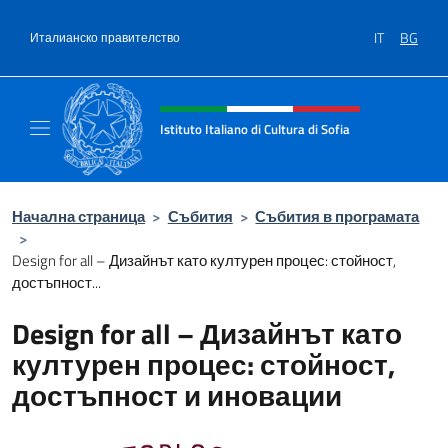
Премини към съдържанието
IT
BG
Италианско правителство
Intestazione sito, social e menù
Istituto Italiano di Cultura di Sofia
Sito Ufficiale dell'Istituto Italiano di Cultura 
Начална страница
>
Събития
>
Събития в програмата
>
Design for all – Дизайнът като културен процес: стойност,
достъпност...
Design for all – Дизайнът като
културен процес: стойност,
достъпност и иновации