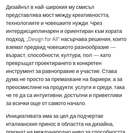
Дизайнът в най-широкия му смисъл
представлява мост между креативността,
технологиите и човешките нужди. Чрез
интердисциплинарен и ориентиран към хората
подход, „Design for All“ насърчава решения, които
вземат предвид човешкото разнообразие —
възраст, способности, култура, пол — като
превръщат проектирането в конкретен
инструмент за равноправие и участие. Става
дума не просто за премахване на бариери, а за
преосмисляне на продукти, услуги и среди, така
че те да са интуитивни, достъпни и приветливи
за всички още от самото начало.
Инициативата има за цел да подчертае
италианския принос в областта на дизайна,
признат на международно ниво за способността