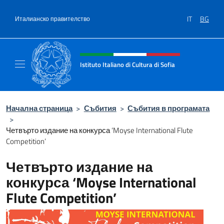
Премини към съдържанието
IT
BG
Италианско правителство
Intestazione sito, social e menù
Istituto Italiano di Cultura di Sofia
Sito Ufficiale dell'Istituto Italiano di Cultura 
Начална страница
>
Събития
>
Събития в програмата
>
Четвърто издание на конкурса ‘Moyse International Flute
Competition’
Четвърто издание на
конкурса ‘Moyse International
Flute Competition’