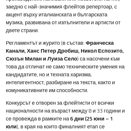
заедно с най-значимия флейтов репертоар, с
акцент върху италианската и българската
музика, развивана от изпълнители и артисти от
двете страни.
Регламентът и журито (в състав:
Франческа
Канали, Ханс Петер Дробиш, Никол Еспозито,
Сюзън Милан и Луиза Село
) са насочени към
това да отличат не само техническите умения на
кандидатите, но и техната харизма,
интелигентност, разбиране на текста, както и
комуникативните им способности.
Конкурсът е отворен за флейтисти от всички
националности на възраст между 8 и 33 години и
се провежда в рамките на
6 дни (25 юни – 1
юли
), в края на които финалният етап се