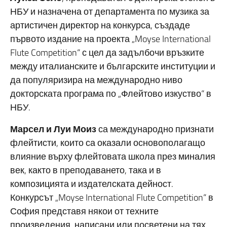
НБУ и назначена от департамента по музика за
артистичен директор на конкурса, създаде
първото издание на проекта „Moyse International
Flute Competition“ с цел да задълбочи връзките
между италианските и българските институции и
да популяризира на международно ниво
докторската програма по „Флейтово изкуство“ в
НБУ.
Марсел
и
Луи
Моиз
са международно признати
флейтисти, които са оказали основополагащо
влияние върху флейтовата школа през миналия
век, както в преподаването, така и в
композицията и издателската дейност.
Конкурсът „Moyse International Flute Competition“ в
София представя някои от техните
произведения, написани или посветени на тях,