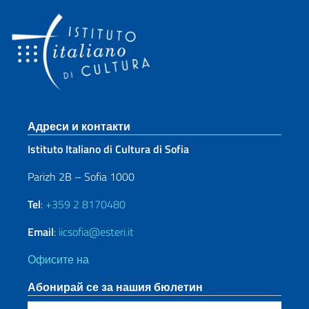
Sezione footer
Адреси и контакти
Istituto Italiano di Cultura di Sofia
Parizh 2B – Sofia 1000
Tel
:
+359 2 8170480
Email
:
iicsofia@esteri.it
Офисите на
Абонирай се за нашия бюлетин