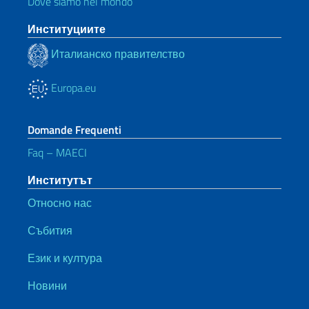
Dove siamo nel mondo
Институциите
Италианско правителство
Europa.eu
Domande Frequenti
Faq – MAECI
Институтът
Относно нас
Събития
Език и култура
Новини