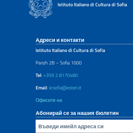
Istituto Italiano di Cultura di Sofia
Sezione footer
Адреси и контакти
Istituto Italiano di Cultura di Sofia
Parizh 2B – Sofia 1000
Tel
:
+359 2 8170480
Email
:
iicsofia@esteri.it
Офисите на
Абонирай се за нашия бюлетин
Inserisci la tua email