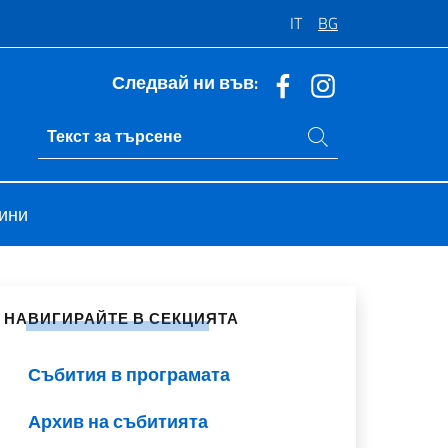
IT
BG
Следвай ни във:
Търси в сайта
Ricerca sito live
ини
ели в социалните мрежи
НАВИГИРАЙТЕ В СЕКЦИЯТА
Събития в програмата
Архив на събитията