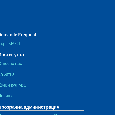
Domande Frequenti
aq – MAECI
Институтът
Относно нас
Събития
зик и култура
Новини
Прозрачна администрация