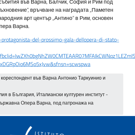
 събития във Варна, Балчик, София и Рим под
ъхновение“, връчване на наградата „Паметен
ародния арт център „Антино“ в Рим, основен
пера Варна.
ni-protagonista-del-prossimo-gala-dellopera-di-stato-
4&fbclid=IwZXh0bgNhZW0CMTEAAR07MFAIkCWNqz1LEZmlS
YYxDGRpOio6MSo5xJvw&sfnsn=scwspwa
 кореспондент във Варна Антонио Таркуинио и
ия в България, Италиански културен институт -
Държавна Опера Варна, под патронажа на