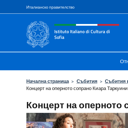
Премини към съдържанието
Италианско правителство
Intestazione sito, social 
Istituto Italiano di Cultura di
Sofia
Sito Ufficiale dell'Istituto Italiano d
От
Начална страница
>
Събития
>
Събития 
Концерт на оперното сопрано Киара Таркуини
Концерт на оперното 