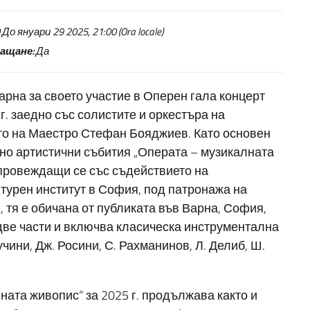
о януари 29 2025, 21:00 (Ora locale)
ащане:
Да
арна за своето участие в Оперен гала концерт
г. заедно със солистите и оркестъра на
о на Маестро Стефан Бояджиев. Като основен
лно артистични събития „Операта – музикалната
 провеждащи се със съдействието на
турен институт в София, под патронажа на
 тя е обичана от публиката във Варна, София,
 две части и включва класическа инструментална
учини, Дж. Росини, С. Рахманинов, Л. Делиб, Ш.
ата живопис“ за 2025 г. продължава както и