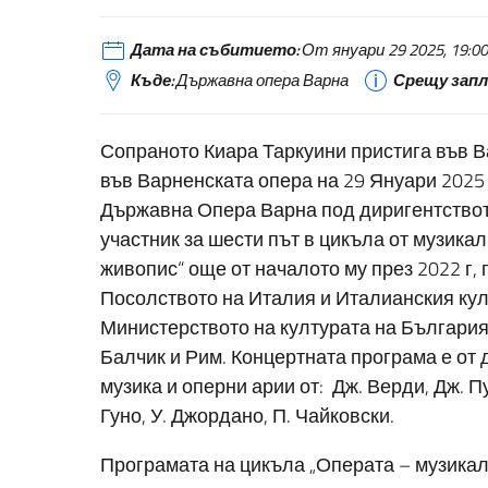
Дата на събитието:
От януари 29 2025, 19:00 Д
Къде:
Държавна опера Варна
Срещу запл
Сопраното Киара Таркуини пристига във В
във Варненската опера на 29 Януари 2025 
Държавна Опера Варна под диригентствот
участник за шести път в цикъла от музика
живопис“ още от началото му през 2022 г,
Посолството на Италия и Италианския кул
Министерството на културата на България,
Балчик и Рим. Концертната програма е от
музика и оперни арии от: Дж. Верди, Дж. П
Гуно, У. Джордано, П. Чайковски.
Програмата на цикъла „Операта – музикалн