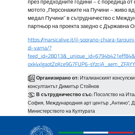
през предходните години – с поредица от
мотото „Персонажите на Пучини – живо вд
медал Пучини“ в сътрудничество с Междун
партньор на проекта заедно с Държавна О
https://marsicalive.it/il-soprano-chiara-tarqui
di-varna/?
feed_id=28013&_unique_id=6794b421eff8
oxk4xlgaotZqKce9G7FUP6-sYzcjA_aem_ZFA
Организирано от:
Италианският консулски
консултантът Димитър Стойнов
В сътрудничество със:
Посолство на Итал
София, Международния арт център „Антино“, 
Министерството на Културата