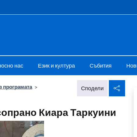
e menù
i Cultura di Sofia
носно нас
Език и култура
Събития
Нов
Спод
в програмата
>
Сподели
сопрано Киара Таркуини