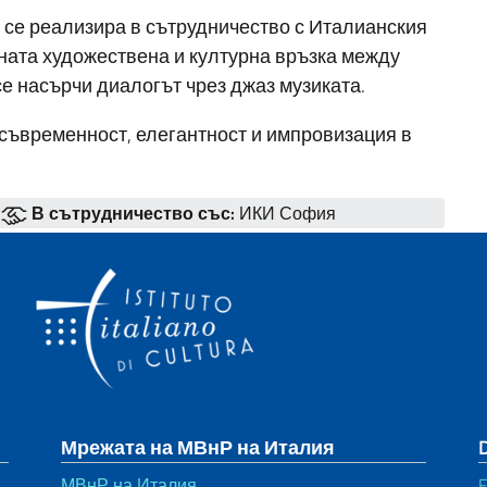
а се реализира в сътрудничество с Италианския
лната художествена и културна връзка между
се насърчи диалогът чрез джаз музиката.
 съвременност, елегантност и импровизация в
В сътрудничество със:
ИКИ София
Мрежата на МВнР на Италия
МВнР на Италия
F