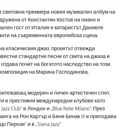
 в световна премиера новия музикален албум на
ружена от Константин Костов на пиано и
лен гост от Италия е китаристът Даниеле
анти на съвременната европейска сцена.
на класическия джаз, проектът отвежда
вестни стандартни песни от света на джаза и
о отдава почит на богатото наследство на този
 композиция на Марина Господинова,
притежаващ модерен и личен артистичен стил,
ти в престижни международни клубове като
s Jazz Club“ в Лондон и „Blue Note Milano“. През
ранга на Рон Картър и Бени Бенак III и преподава
 Перози“ и в „Siena Jazz“