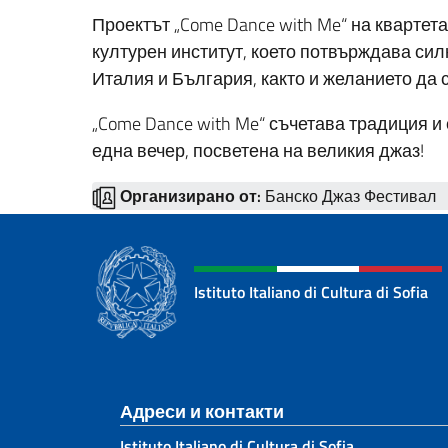
Проектът „Come Dance with Me“ на квартет
културен институт, което потвърждава си
Италия и България, както и желанието да 
„Come Dance with Me“ съчетава традиция и
една вечер, посветена на великия джаз!
Организирано от:
Банско Джаз Фестивал
Istituto Italiano di Cultura di Sofia
Sezione footer
Адреси и контакти
Istituto Italiano di Cultura di Sofia