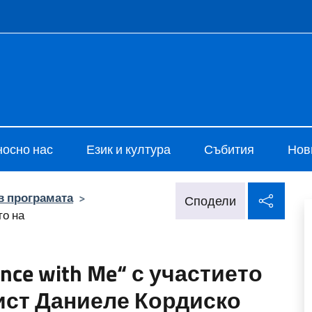
e menù
i Cultura di Sofia
носно нас
Език и култура
Събития
Нов
Спод
в програмата
>
Сподели
то на
nce with Me“ с участието
ист Даниеле Кордиско