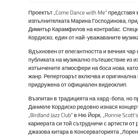
Проектът „Come Dance with Me“ представя
изпълнителката Марина Господинова, прид
Димитър Карамфилов на контрабас. Специа
Кордиско, един от най-уважаваните музик
Вдъхновен от елегантността и вечния чар 
публиката на музикално пътешествие из из
изтънчените атмосфери на
боса нова
, кат
жанр. Репертоарът включва и оригинална
придружена от официален видеоклип.
Възпитан в традицията на хард-бопа, но 
Даниеле Кордиско редовно изнася концер
„Birdland Jazz Club“ в Ню Йорк, „Ronnie Scott’
кариерата си той сътрудничи с артисти от 
джазова китара в Консерваторията „Лоренцо