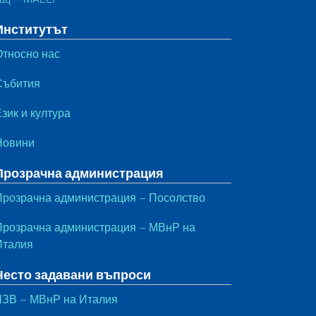
Институтът
Относно нас
Събития
зик и култура
Новини
Прозрачна администрация
Прозрачна администрация – Посолство
Прозрачна администрация – МВнР на
Италия
Често задавани въпроси
ЧЗВ – МВнР на Италия