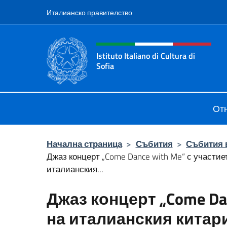
Премини към съдържанието
Италианско правителство
Intestazione sito, social 
Istituto Italiano di Cultura di
Sofia
Sito Ufficiale dell'Istituto Italiano d
От
Начална страница
>
Събития
>
Събития 
Джаз концерт „Come Dance with Me“ с участие
италианския...
Джаз концерт „Come Da
на италианския китар