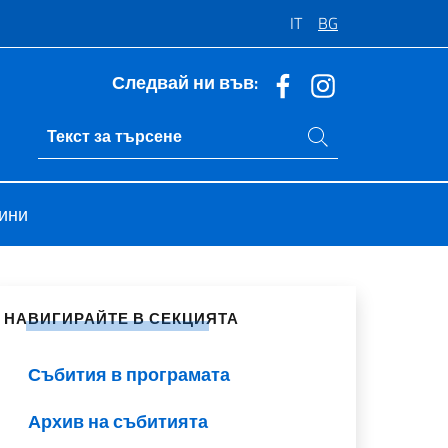
IT
BG
Следвай ни във:
Търси в сайта
Ricerca sito live
ини
ели в социалните мрежи
НАВИГИРАЙТЕ В СЕКЦИЯТА
Събития в програмата
Архив на събитията