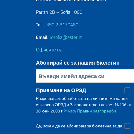
Parizh 2B – Sofia 1000
Tel
:
+359 2 8170480
Email
:
iicsofia@esteri.it
Офисите на
Абонирай се за нашия бюлетин
Inserisci la tua email
Приемане на ОРЗД
Разрешавам обработката на личните ми данни
съгласно ОРЗД и Законодателен декрет №196 от
30 юни 2003 г
Privacy
Правни разпоредби
Да, искам да се абонирам за бюлетина за да